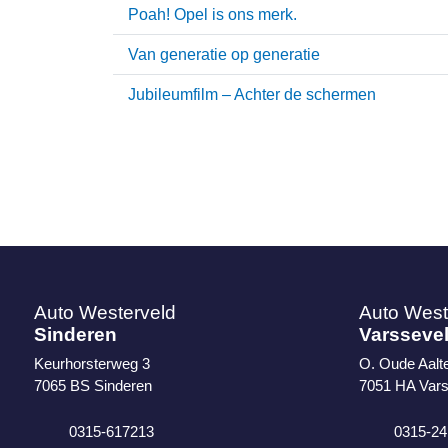
Poah! Opel is ons merk.
Van generatie op generatie
Jubileumfilm – Achter de schermen
Auto Westerveld
Auto West
Sinderen
Varsseve
Keurhorsterweg 3
O. Oude Aalt
7065 BS
Sinderen
7051 HA
Vars
0315-617213
0315-24