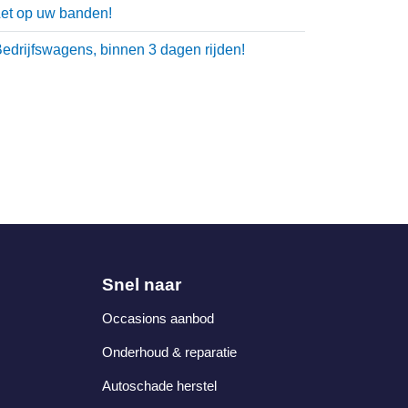
et op uw banden!
edrijfswagens, binnen 3 dagen rijden!
Snel naar
Occasions aanbod
Onderhoud & reparatie
Autoschade herstel