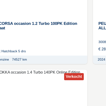
ORSA occasion 1.2 Turbo 100PK Edition
PEU
aat
ALL
3008
€ 28
|
Hatchback 5 drs
enzine
74527 km
2024
Verkocht