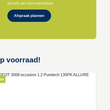
bezoek aan onze werkplaats.
Afspraak plannen
op voorraad!
uw