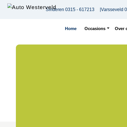
Skip to main content
Sinderen
0315 - 617213
|
Varsseveld
0
Home
Occasions
Over 