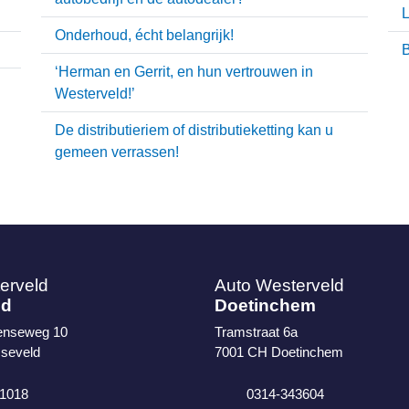
L
Onderhoud, écht belangrijk!
B
‘Herman en Gerrit, en hun vertrouwen in
Westerveld!’
De distributieriem of distributieketting kan u
gemeen verrassen!
erveld
Auto Westerveld
ld
Doetinchem
enseweg 10
Tramstraat 6a
seveld
7001 CH
Doetinchem
1018
0314-343604