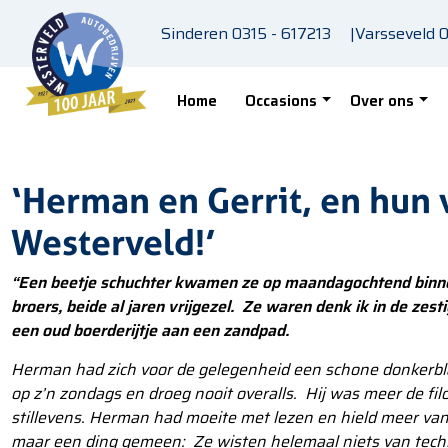
Skip to main content
Sinderen
0315 - 617213
|
Varsseveld
0
Home
Occasions
Over ons
‘Herman en Gerrit, en hun 
Westerveld!’
“Een beetje schuchter kwamen ze op maandagochtend binn
broers, beide al jaren vrijgezel. Ze waren denk ik in de zes
een oud boerderijtje aan een zandpad.
Herman had zich voor de gelegenheid een schone donkerbla
op z’n zondags en droeg nooit overalls. Hij was meer de filo
stillevens. Herman had moeite met lezen en hield meer van
maar een ding gemeen: Ze wisten helemaal niets van techn