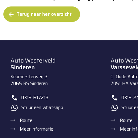
Terug naar het overzicht
arrow_back
Auto Westerveld
Auto West
Sinderen
Varssevel
Keurhorsterweg 3
O. Oude Aalt
7065 BS
Sinderen
7051 HA
Var
0315-617213
0315-2
Stuur een whatsapp
Stuur e
Route
Route
Meer informatie
Meer inf