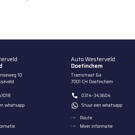
erveld
Auto Westerveld
d
Doetinchem
enseweg 10
Tramstraat 6a
sseveld
7001 CH
Doetinchem
41018
0314-343604
en whatsapp
Stuur een whatsapp
Route
ormatie
Meer informatie