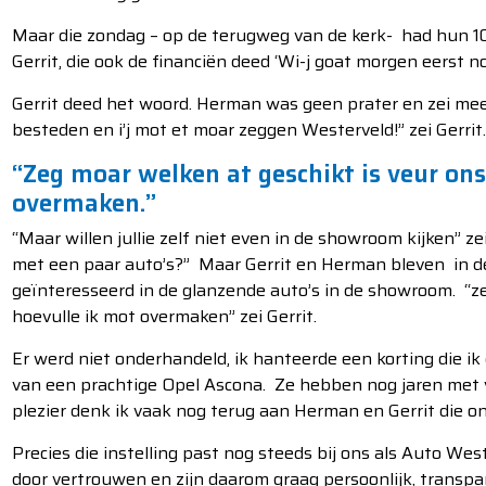
Maar die zondag – op de terugweg van de kerk- had hun 10
Gerrit, die ook de financiën deed ‘Wi-j goat morgen eerst no
Gerrit deed het woord. Herman was geen prater en zei meest
besteden en i’j mot et moar zeggen Westerveld!” zei Gerrit
“Zeg moar welken at geschikt is veur ons
overmaken.”
“Maar willen jullie zelf niet even in de showroom kijken” ze
met een paar auto’s?” Maar Gerrit en Herman bleven in de
geïnteresseerd in de glanzende auto’s in de showroom. “ze
hoevulle ik mot overmaken” zei Gerrit.
Er werd niet onderhandeld, ik hanteerde een korting die ik
van een prachtige Opel Ascona. Ze hebben nog jaren met v
plezier denk ik vaak nog terug aan Herman en Gerrit die 
Precies die instelling past nog steeds bij ons als Auto Wes
door vertrouwen en zijn daarom graag persoonlijk, transpar