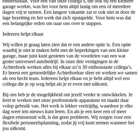
eindresultaat. Voor één van onze collega’s, die ook bij een kleinere
garage werkte, was het voor hem altijd lastig om een of meerdere
dagen vrij te nemen. Een langere vakantie zat er ook niet in door de
lage bezetting en het werk dat zich opstapelde. Voor hem was dat
een belangrijke reden om naar ons over te stappen.
Iedereen helpt elkaar
Wij willen je graag laten zien dat er een andere optie is. Een optie
waarbij je niet te maken hebt met de beperkingen van een kleine
garage, maar juist kunt genieten van de voordelen van een wat
groter universeel autobedrijf. In onze drie vestigingen in de
Achterhoek werken alles bij elkaar zo’n 30 enthousiaste collega’s.
Er heerst een gemoedelijke Achterhoekse sfeer en werken we samen
als een hecht team. Iedereen helpt elkaar en je hebt altijd wel een
collega die je op weg helpt als je er even niet uitkomt.
Bij ons heb je de mogelijkheid om jezelf verder te ontwikkelen. Je
leert te werken met onze professionele apparatuur en maakt daar
volop gebruik van. Het werk is lekker veelzijdig, waardoor je elke
dag weer iets nieuws kunt leren. En als je een keer een of meer
dagen ertussenuit wilt, is dat geen probleem. Wij zorgen voor een
flexibele personeelsplanning, zodat jij vrij kunt nemen wanneer het
jou uitkomt.