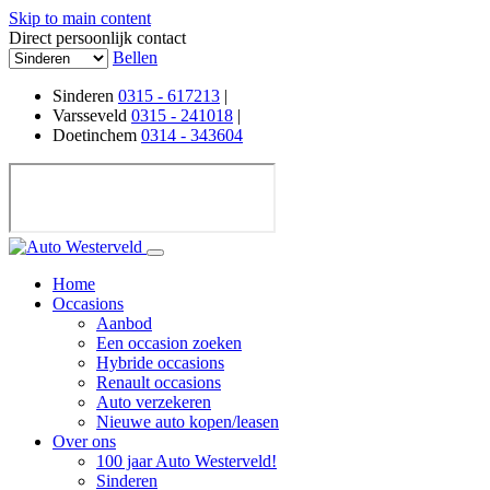
Skip to main content
Direct persoonlijk contact
Bellen
Sinderen
0315 - 617213
|
Varsseveld
0315 - 241018
|
Doetinchem
0314 - 343604
Home
Occasions
Aanbod
Een occasion zoeken
Hybride occasions
Renault occasions
Auto verzekeren
Nieuwe auto kopen/leasen
Over ons
100 jaar Auto Westerveld!
Sinderen