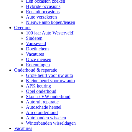
Een occasion zoeken
Hybride occasions
Renault occasions
Auto verzekeren
Nieuwe auto kopen/leasen
Over ons
100 jaar Auto Westerveld!
Sinderen
Varsseveld
Doetinchem
Vacatures
Onze mensen
Erkenningen
Onderhoud & reparatie
Grote beurt voor uw auto
Kleine beurt voor uw auto
APK keuring
Opel onderhoud
Skoda / VW onderhoud
Autoruit reparatie
Autoschade herstel
Airco onderhoud
Autobanden wisselen
Winterbanden wisseldagen
Vacatures