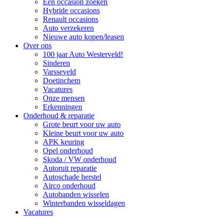
Een occasion zoeken
Hybride occasions
Renault occasions
Auto verzekeren
Nieuwe auto kopen/leasen
Over ons
100 jaar Auto Westerveld!
Sinderen
Varsseveld
Doetinchem
Vacatures
Onze mensen
Erkenningen
Onderhoud & reparatie
Grote beurt voor uw auto
Kleine beurt voor uw auto
APK keuring
Opel onderhoud
Skoda / VW onderhoud
Autoruit reparatie
Autoschade herstel
Airco onderhoud
Autobanden wisselen
Winterbanden wisseldagen
Vacatures