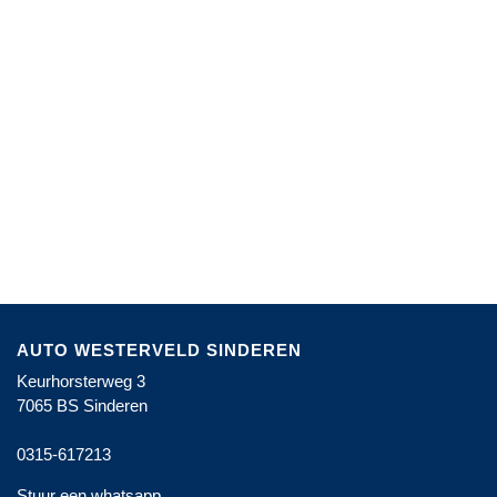
HOE MAAK IK HET MAKKELIJKST EEN
AFSPRAAK VOOR MIJN AUTO?
Via onze website maakt u snel en eenvoudig online
AUTO WESTERVELD
SINDEREN
een afspraak voor..
Keurhorsterweg 3
7065 BS
Sinderen
0315-617213
Stuur een whatsapp