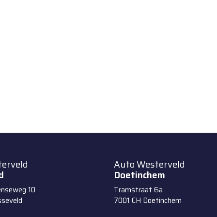
erveld
Auto Westerveld
d
Doetinchem
enseweg 10
Tramstraat 6a
sseveld
7001 CH
Doetinchem