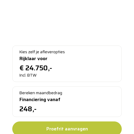
occasion 1.0 TSI 110PK Life
Business
2023 - Benzine - 26680 - Handgeschakeld
Bezichtigen in Sinderen
Kies zelf je afleveropties
Rijklaar voor
€
24.750,-
Incl. BTW
Bereken maandbedrag
Financiering vanaf
248,-
Proefrit aanvragen