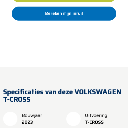
Bereken mijn inruil
Standaard 12 maanden garantie
Al meer dan 100 jaar vertrouwd
​​Levering binnen 5 werkdagen
Specificaties van deze VOLKSWAGEN
T-CROSS
Bouwjaar
Uitvoering
2023
T-CROSS