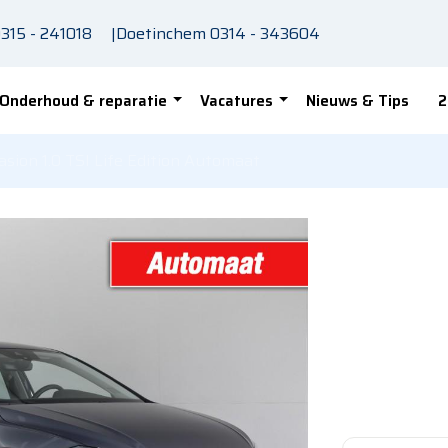
315 - 241018
|
Doetinchem
0314 - 343604
Onderhoud & reparatie
Vacatures
Nieuws & Tips
2
on 1.0 TSI Life Edition Automaat
VOLKS
occasi
Editio
2024 - Benzin
Bezichtig