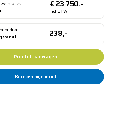
€
23.750,-
fleveropties
or
Incl. BTW
ndbedrag
238,-
ng vanaf
Proefrit aanvragen
Bereken mijn inruil
d 12 maanden garantie
an 100 jaar vertrouwd
g binnen 5 werkdagen