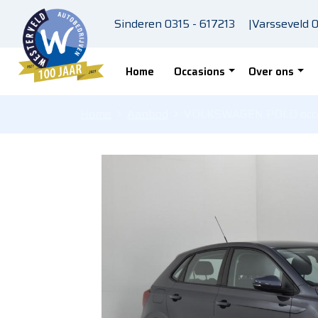
Skip to main content
Sinderen
0315 - 617213
|
Varsseveld
0
Home
Occasions
Over ons
Home
Aanbod
VOLKSWAGEN POLO occasi