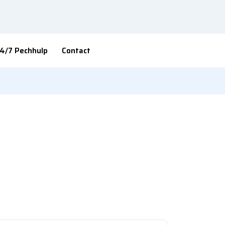
4/7 Pechhulp
Contact
WAGEN POLO
on 1.0 TSI Life
n Automaat
e - 8165 - Automaat
en in Doetinchem