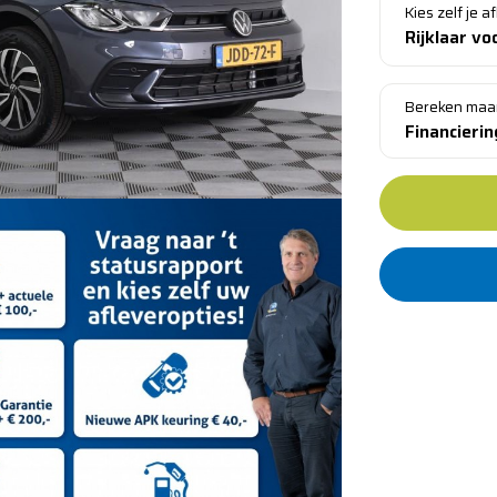
Kies zelf je a
Rijklaar vo
Bereken maa
Financieri
Standaar
Al meer d
​​Leverin