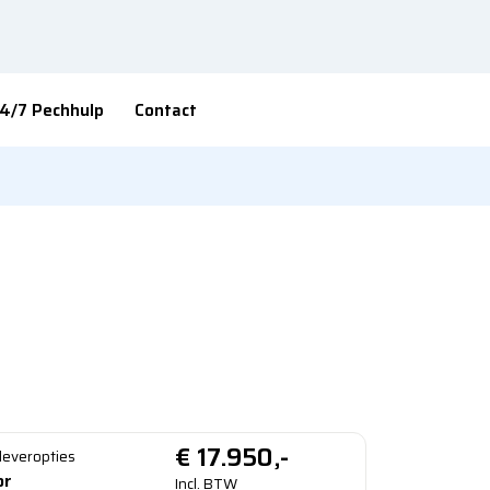
4/7 Pechhulp
Contact
FABIA occasion 1.0
MBITION
e - 27631 - Handgeschakeld
n in Sinderen
€
17.950,-
fleveropties
or
Incl. BTW