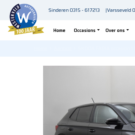
Skip to main content
Sinderen
0315 - 617213
|
Varsseveld
0
Home
Occasions
Over ons
Home
Aanbod
SKODA FABIA occasion 1