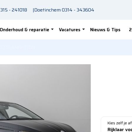
315 - 241018
|
Doetinchem
0314 - 343604
Onderhoud & reparatie
Vacatures
Nieuws & Tips
2
.0 TSI AMBITION
SKODA 
TSI A
2023 - Benzin
Bezichtige
Kies zelf je a
Rijklaar vo