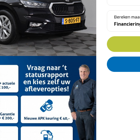
Bereken maa
Financieri
Standaar
Al meer d
​​Leverin