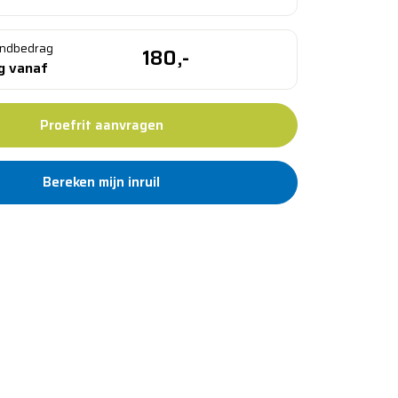
ndbedrag
180,-
ng vanaf
Proefrit aanvragen
Bereken mijn inruil
d 12 maanden garantie
an 100 jaar vertrouwd
g binnen 5 werkdagen