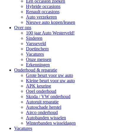
Een occasion zoeken
Hybride occasions
Renault occasions
Auto verzekeren
Nieuwe auto kopen/leasen
Over ons
100 jaar Auto Westerveld!
Sinderen
Varsseveld
Doetinchem
Vacatures
Onze mensen
Erkenningen
Onderhoud & reparatie
Grote beurt voor uw auto
Kleine beurt voor uw auto
APK keuring
Opel onderhoud
Skoda / VW onderhoud
Autoruit reparatie
Autoschade herstel
Airco onderhoud
Autobanden wisselen
Winterbanden wisseldagen
Vacatures