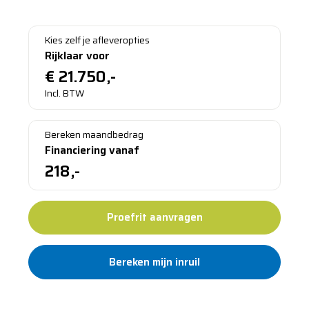
Bezichtigen in Sinderen
Kies zelf je afleveropties
Rijklaar voor
€
21.750,-
Incl. BTW
Bereken maandbedrag
Financiering vanaf
218,-
Proefrit aanvragen
Bereken mijn inruil
Standaard 12 maanden garantie