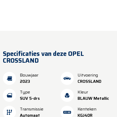
Al meer dan 100 jaar vertrouwd
​​Levering binnen 5 werkdagen
Specificaties van deze OPEL
CROSSLAND
Bouwjaar
Uitvoering
2023
CROSSLAND
Type
Kleur
SUV 5-drs
BLAUW Metallic
Transmissie
Kenteken
Automaat
KGJ40R