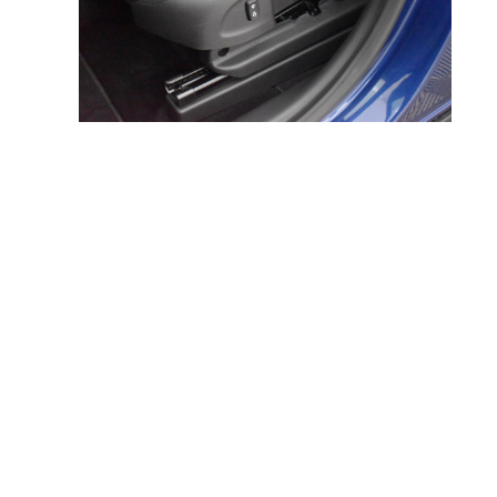
OPEL CROSSLAND occasion
1.2 Turbo 130PK Elegance
Automaat
2023 - Benzine - 40673 - Automaat