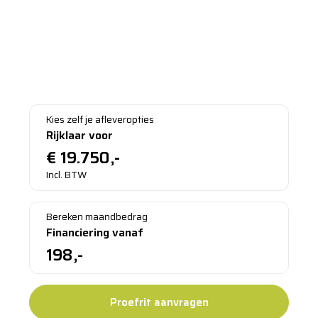
OPEL CROSSLAND occasion
1.2 Turbo 110PK ULTIMATE
2023 - Benzine - 13244 - Handgeschakeld
Bezichtigen in Varsseveld
Kies zelf je afleveropties
Rijklaar voor
€
19.750,-
Incl. BTW
Bereken maandbedrag
Financiering vanaf
198,-
Proefrit aanvragen