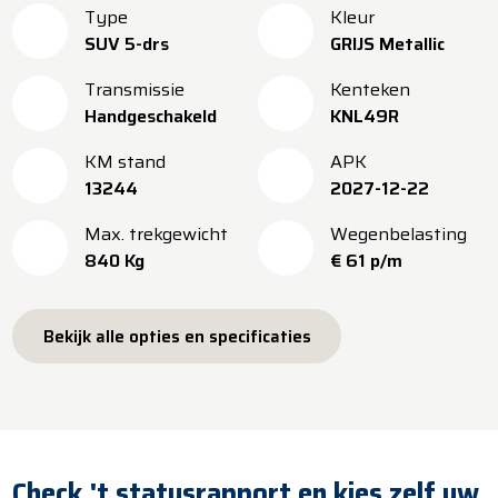
Type
Kleur
SUV 5-drs
GRIJS Metallic
Transmissie
Kenteken
Handgeschakeld
KNL49R
KM stand
APK
13244
2027-12-22
Max. trekgewicht
Wegenbelasting
840 Kg
€ 61 p/m
Bekijk alle opties en specificaties
Check 't statusrapport en kies zelf uw