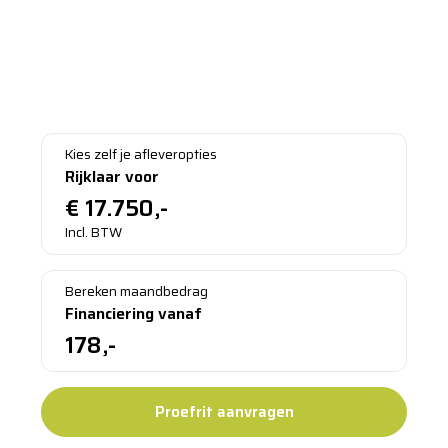
Innovation
2021 - Benzine - 25360 - Handgeschakeld
Bezichtigen in Sinderen
Kies zelf je afleveropties
Rijklaar voor
€
17.750,-
Incl. BTW
Bereken maandbedrag
Financiering vanaf
178,-
Proefrit aanvragen