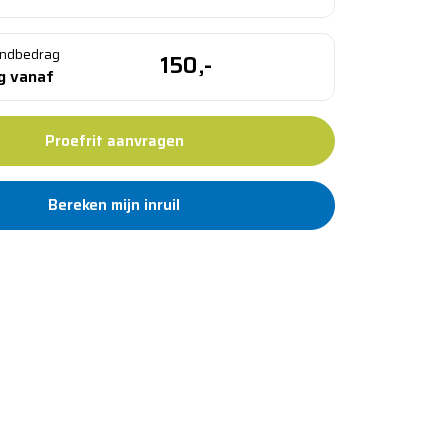
ndbedrag
150,-
ng vanaf
Proefrit aanvragen
Bereken mijn inruil
d 12 maanden garantie
an 100 jaar vertrouwd
g binnen 5 werkdagen