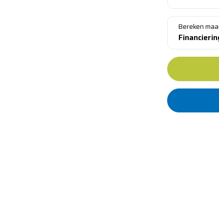
Bereken maa
Financieri
Standaar
Al meer d
​​Leverin