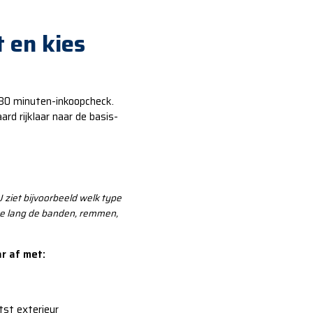
t en kies
 30 minuten-inkoopcheck.
d rijklaar naar de basis-
U ziet bijvoorbeeld welk type
oe lang de banden, remmen,
ar af met:
etst exterieur