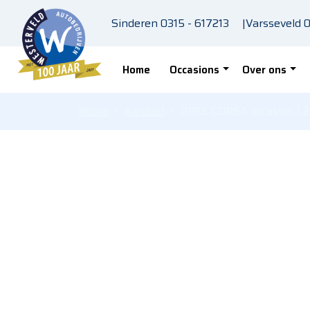
Skip to main content
Sinderen
0315 - 617213
|
Varsseveld
0
Home
Occasions
Over ons
Home
Aanbod
OPEL CORSA occasion 1.