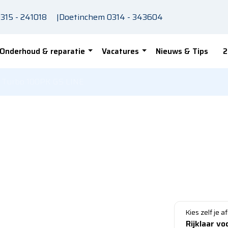
315 - 241018
|
Doetinchem
0314 - 343604
Onderhoud & reparatie
Vacatures
Nieuws & Tips
2
2 Turbo 100PK GS LINE
OPEL C
Turbo 
2020 - Benzin
Bezichtige
Kies zelf je a
Rijklaar vo