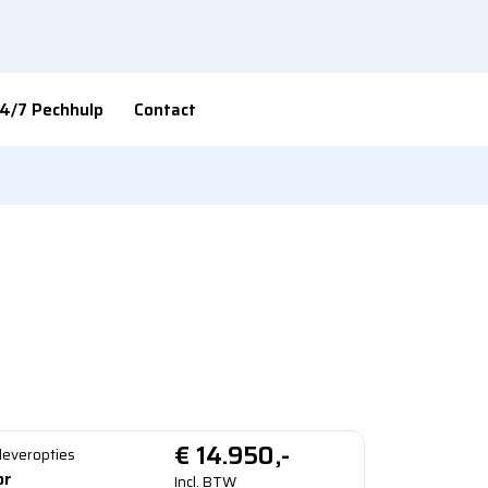
4/7 Pechhulp
Contact
ORSA occasion 1.2
100PK GS LINE
e - 50416 - Handgeschakeld
n in Sinderen
€
14.950,-
fleveropties
or
Incl. BTW