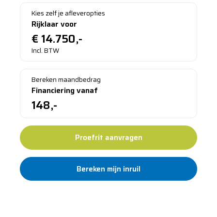
Kies zelf je afleveropties
Rijklaar voor
€
14.750,-
Incl. BTW
Bereken maandbedrag
Financiering vanaf
148,-
Proefrit aanvragen
Bereken mijn inruil
Standaard 12 maanden garantie
Al meer dan 100 jaar vertrouwd