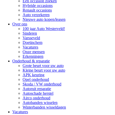
Een occasion zoeken
Hybride occasions
Renault occasions
Auto verzekeren
Nieuwe auto kopen/leasen
Over ons
100 jaar Auto Westerveld!
Sinderen
Varsseveld
Doetinchem
Vacatures
Onze mensen
Erkenningen
Onderhoud & reparatie
Grote beurt voor uw auto
Kleine beurt voor uw auto
APK keuring
Opel onderhoud
Skoda / VW onderhoud
Autoruit reparatie
Autoschade herstel
Airco onderhoud
Autobanden wisselen
Winterbanden wisseldagen
Vacatures