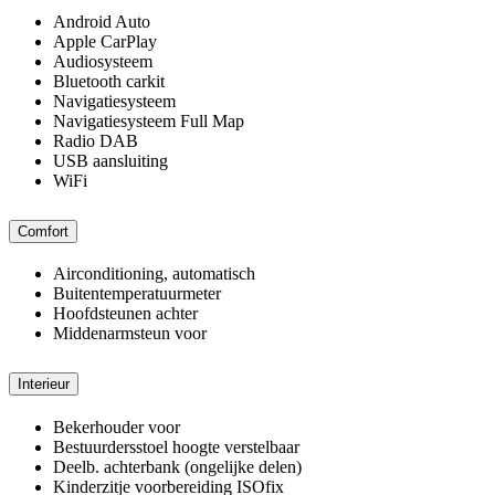
Android Auto
Apple CarPlay
Audiosysteem
Bluetooth carkit
Navigatiesysteem
Navigatiesysteem Full Map
Radio DAB
USB aansluiting
WiFi
Comfort
Airconditioning, automatisch
Buitentemperatuurmeter
Hoofdsteunen achter
Middenarmsteun voor
Interieur
Bekerhouder voor
Bestuurdersstoel hoogte verstelbaar
Deelb. achterbank (ongelijke delen)
Kinderzitje voorbereiding ISOfix