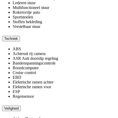
Lederen stuur
Multifunctioneel stuur
Rokersvrije auto
Sportstoelen
Stoffen bekleding
Verstelbaar stuur
Techniek
ABS
Achteruit rij camera
ASR Anti doorslip regeling
Bandenspanningscontrole
Boordcomputer
Cruise control
EBD
Elektrische ramen achter
Elektrische ramen voor
ESP
Regensensor
Veiligheid