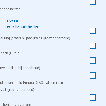
chade herstel
uring (gratis bij jaarlijks of groot onderhoud)
check (€ 29,95)
wisseling (bij onderhoud)
iding pechhulp Europa (€ 50,- alleen i.c.m.
jks of groot onderhoud)
ibutieriem vervangen