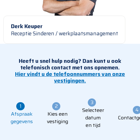
Derk Keuper
Receptie Sinderen / werkplaatsmanagement
Heeft u snel hulp nodig? Dan kunt u ook
telefonisch contact met ons opnemen.
Hier vindt u de telefoonnummers van onze
vestigingen.
3
1
2
4
Selecteer
Afspraak
Kies een
datum
Contactg
gegevens
vestiging
en tijd