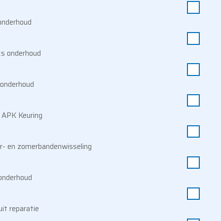
 onderhoud
jks onderhoud
 onderhoud
n APK Keuring
r- en zomerbandenwisseling
 onderhoud
it reparatie