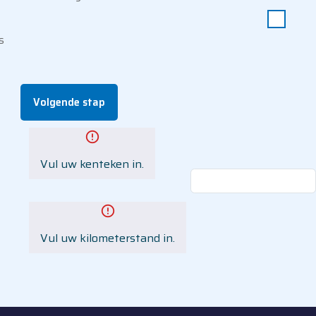
s
Volgende stap
Vul uw kenteken in.
Anders
Vul uw kilometerstand in.