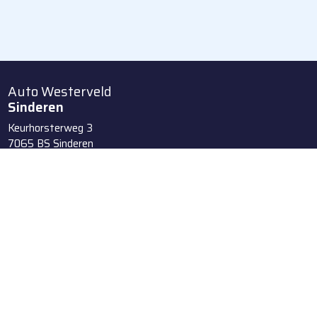
Auto Westerveld
Sinderen
Keurhorsterweg 3
7065 BS
Sinderen
0315-617213
Stuur een whatsapp
Route
Meer informatie
Auto Westerveld
Varsseveld